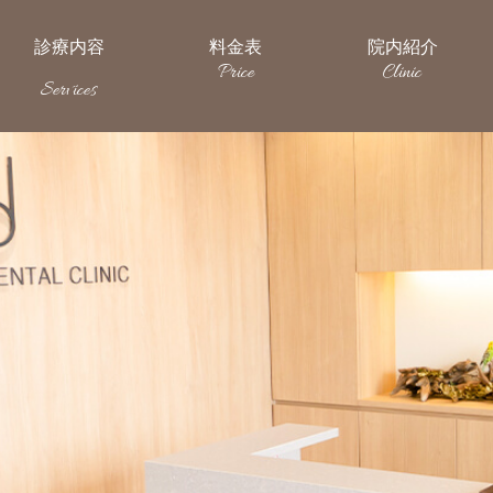
診療内容
料金表
院内紹介
Price
Clinic
Services
ホーム
診療内容
料金表
院内紹介
スタッ
Home
Price
Clinic
Sta
Services